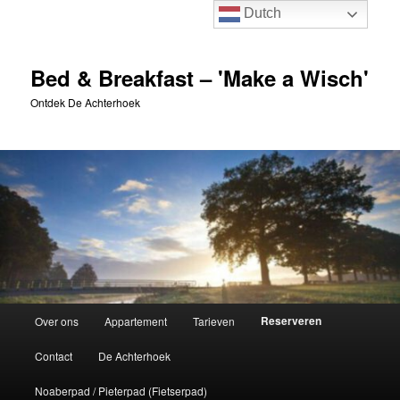
Spring
Dutch
naar
de
primaire
Bed & Breakfast – 'Make a Wisch'
inhoud
Ontdek De Achterhoek
Hoofdmenu
Reserveren
Over ons
Appartement
Tarieven
Contact
De Achterhoek
Noaberpad / Pieterpad (Fietserpad)